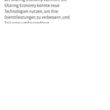
Sharing Economy könnte neue 
Technologien nutzen, um ihre 
Dienstleistungen zu verbessern, und 
Teil einer umfassenderen 
Kreislaufwirtschaft werden. 
Insgesamt wird demnach erwartet, 
dass die Sharing Economy in Zukunft 
immer weiter an Bedeutung 
gewinnen wird. 
Alle ansehen
Aktuelle Beiträge