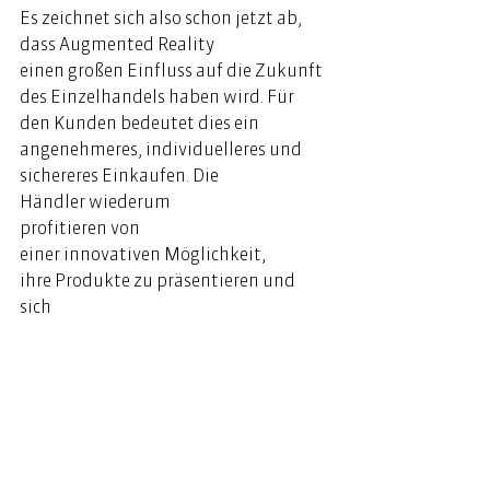
Es zeichnet sich also schon jetzt ab, 
dass Augmented Reality 
einen großen Einfluss auf die Zukunft 
des Einzelhandels haben wird. Für 
den Kunden bedeutet dies ein 
angenehmeres, individuelleres und 
sichereres Einkaufen. Die 
Händler wiederum 
profitieren von 
einer innovativen Möglichkeit, 
ihre Produkte zu präsentieren und 
sich 
von der Konkurrenz abzuheben. In 
jedem Fall wird AR das 
Einkaufen nachhaltig 
verändern und neue Standards setzen. 
Neue Perspektiven für 