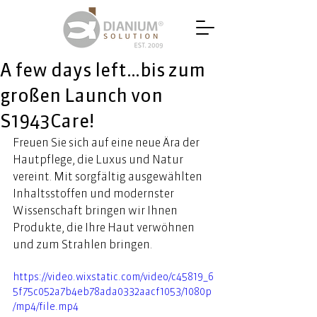
A few days left…bis zum
großen Launch von
S1943Care!
Freuen Sie sich auf eine neue Ära der 
Hautpflege, die Luxus und Natur 
vereint. Mit sorgfältig ausgewählten 
Inhaltsstoffen und modernster 
Wissenschaft bringen wir Ihnen 
Produkte, die Ihre Haut verwöhnen 
und zum Strahlen bringen. 
https://video.wixstatic.com/video/c45819_6
5f75c052a7b4eb78ada0332aacf1053/1080p
/mp4/file.mp4